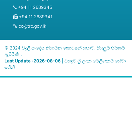
+94 11 2689345
+94 11 2689341
cc@trc.gov.lk
© 2024 විදුලි සංදේශ නියාමන කොමිෂන් සභාව. සියලුම හිමිකම්
ඇවිරිණි..
Last Update : 2026-08-06
| විසඳුම
ශ්‍රී ලංකා ටෙලිකොම් සේවා
මගිනි