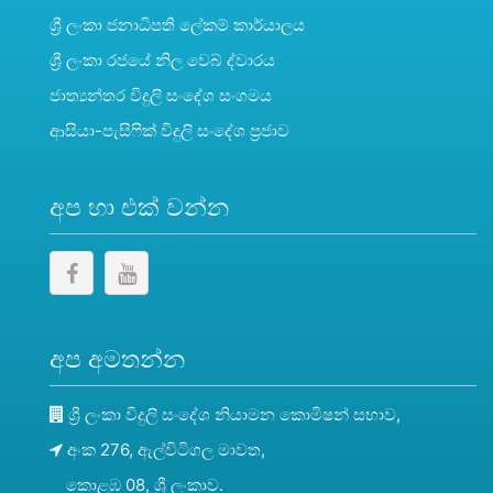
ශ්‍රී ලංකා ජනාධිපති ලේකම් කාර්යාලය
ශ්‍රී ලංකා රජයේ නිල වෙබ් ද්වාරය
ජාත්‍යන්තර විදුලි සංදේශ සංගමය
ආසියා-පැසිෆික් විදුලි සංදේශ ප්‍රජාව
අප හා එක් වන්න
අප අමතන්න
ශ්‍රී ලංකා විදුලි සංදේශ නියාමන කොමිෂන් සභාව,
අංක 276, ඇල්විටිගල මාවත,
කොළඹ 08, ශ්‍රී ලංකාව.