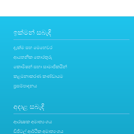
ඉක්මන් සබැඳි
දැක්ම සහ මෙහෙවර
ආයතනික තොරතුරු
කොමිෂන් සභා සාමාජිකයින්
කළමනාකරණ කණ්ඩායම
ප්‍රසම්පාදනය
අදාළ සබැඳි
ආරක්‍ෂක අමාත්‍යංශය
ඩිජිටල් ආර්ථික අමාත්‍යංශය