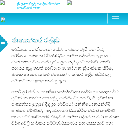
ශ්‍රී ලංකා විදුලි සංදේශ නියාමන
කොමිෂන් සභාව
ජාත්‍යන්තර රාමුව
රේඩියෝ සන්නිවේදන සේවා සංඛ්‍යාව වැඩි වන විට,
රේඩියෝ සංඛ්‍යාත වර්ණාවලිය ජාතික දේශසීමා තුළ සහ
ජාත්‍යන්තර වශයෙන් දැඩි ලෙස තදබදයට පත්වේ. එකම
පරාසය තුළ තවත් රේඩියෝ මධ්‍යස්ථාන ක්‍රියාත්මක කිරීම,
ජාතික හා ජාත්‍යන්තර වශයෙන් හානිකර මැදිහත්වීම්වල
සම්භාවිතාව ඉහළ නංවනු ඇත.
කෙටි දුර ජාතික භෞමික සන්නිවේදන සේවා හා සසඳන විට
ගුවන් හා නාවික සහ සමුද්‍ර සන්නිවේදනය වැනි ගුවන් හා
ජාත්‍යන්තර මුහුදේ දිගු දුර රේඩියෝ සන්නිවේදනයන්හිදී
සංඛ්‍යාත වර්ණාවලි කළමනාකරණය කිරීම වඩාත් සංකීර්ණ
හා සංවේදී කාර්යයකි. එබැවින් ජාතික දේශසීමා වටා සංඛ්‍යාත
වර්ණාවලි භාවිතය සම්බන්ධීකරණය සහ එකඟතාව ඉතා