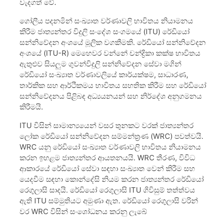
වැදගත් වේ.
ගෝලීය පදනමින් සංඛ්‍යාත වර්ණාවලි භාවිතය නියාමනය
කිරීම ජාත්‍යන්තර විදුලි සංදේශ සංගමයේ (ITU) රේඩියෝ
සන්නිවේදන අංශයේ මූලික වගකීමකි. රේඩියෝ සන්නිවේදන
අංශයේ (ITU-R) මෙහෙවර වන්නේ චන්ද්‍රිකා කක්ෂ භාවිතය
ඇතුළුව සියලුම ගුවන්විදුලි සන්නිවේදන සේවා මගින්
රේඩියෝ සංඛ්‍යාත වර්ණාවලියේ කාර්යක්ෂම, සාධාරණ,
තාර්කික සහ ආර්ථිකමය භාවිතය සහතික කිරීම සහ රේඩියෝ
සන්නිවේදනය පිළිබඳ අධ්‍යයනයන් සහ නිර්දේශ අනුගමනය
කිරීමයි.
ITU විසින් සාමාන්‍යයෙන් වසර තුනකට වරක් ජාත්‍යන්තර
ලෝක රේඩියෝ සන්නිවේදන සම්මන්ත්‍රණ (WRC) පවත්වයි.
WRC යනු රේඩියෝ සංඛ්‍යාත වර්ණාවලි භාවිතය නියාමනය
කරන ඉහළම ජාත්‍යන්තර ආයතනයයි. WRC තීරණ, විවිධ
ආකාරයේ රේඩියෝ සේවා සඳහා සංඛ්‍යාත වෙන් කිරීම සහ
යෙදවීම සඳහා කොන්දේසි නියම කරන ජාත්‍යන්තර රේඩියෝ
රෙගුලාසි සාදයි. රේඩියෝ රෙගුලාසි ITU ගිවිසුම් තත්ත්වය
ඇති ITU සම්මුතියට අමුණා ඇත. රේඩියෝ රෙගුලාසි වරින්
වර WRC විසින් සංශෝධනය කරනු ලැබේ