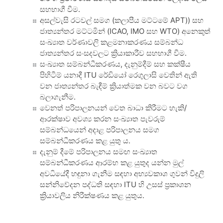
සහභාගී වීම.
අසල්වැසි රටවල් සමග (කලාපීය මට්ටමේ APT)) සහ
ජාත්‍යන්තර මට්ටමින් (ICAO, IMO සහ WTO) අනෙකුත්
සංඛ්‍යාත වර්ණාවලි කළමනාකරණය සම්බන්ධ
ජාත්‍යන්තර සංසදවලට ක්‍රියාකාරීව සහභාගී වීම.
සංඛ්‍යාත සම්බන්ධීකරණය, දැනුම්දීම් සහ කක්ෂීය
පිහිටීම් යනාදී ITU රේඩියෝ රෙගුලාසි වෙතින් ඇති
වන ජාත්‍යන්තර බැඳීම් ක්‍රියාත්මක වන බවට වග
බලාගැනීම.
වෙනත් පරිපාලනයන් වෙත බාධා කිරීමට හැකි/
ආරක්ෂාව අවශ්‍ය කරන සංඛ්‍යාත පැවරුම්
සම්බන්ධයෙන් අදාළ පරිපාලනය සමග
සම්බන්ධීකරණය කළ යුතු ය.
දැනුම් දීමේ පරිපාලනය සමඟ සංඛ්‍යාත
සම්බන්ධීකරණය ආරම්භ කළ යුතුද යන්න මුල්
අවධියේදී හඳුනා ගැනීම සඳහා අභ්‍යවකාශ ගුවන් විදුලි
සන්නිවේදන පද්ධති සඳහා ITU හි උසස් ප්‍රකාශන
ක්‍රියාවලිය නිරීක්ෂණය කළ යුතුය.