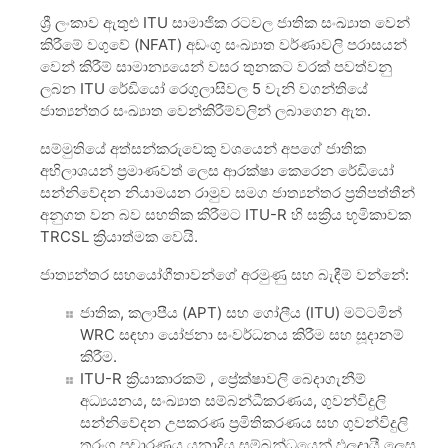
ශ්‍රී ලංකාව ඇතුළු ITU සාමාජික රටවල ජාතික සංඛ්‍යාත වෙන්
කිරීමේ වගුවේ (NFAT) අඩංගු සංඛ්‍යාත වර්ණාවලි පරාසයන්
වෙන් කිරීම් සාමාන්‍යයෙන් වසර තුනකට වරක් පවත්වනු
ලබන ITU රේඩියෝ රෙගුලාසිවල 5 වැනි වගන්තියේ
ජාත්‍යන්තර සංඛ්‍යාත වෙන්කිරීම්වලින් ලබාගෙන ඇත.
සම්මුතියේ අත්සන්කරුවෙකු වශයෙන් අපගේ ජාතික
අභිලාශයන් ප්‍රමාණවත් ලෙස ආරක්ෂා කෙරෙන රේඩියෝ
සන්නිවේදන නියාමයන රාමුව සමග ජාත්‍යන්තර ප්‍රතිපත්තීන්
අනුගත වන බව සහතික කිරීමට ITU-R හි සක්‍රිය භූමිකාවක
TRCSL ක්‍රියාත්මක වෙයි.
ජාත්‍යන්තර සහයෝගීතාවන්ගේ අරමුණු සහ බැඳීම් වන්නේ:
ජාතික, කලාපීය (APT) සහ ගෝලීය (ITU) මට්ටමින්
WRC සඳහා යෝජනා සංවර්ධනය කිරීම සහ සූදානම්
කිරීම.
ITU-R ක්‍රියාකාරකම් , ප්‍රේක්ෂාවලි බෙදාගැනීම්
අධ්‍යයනය, සංඛ්‍යාත සම්බන්ධීකරණය, ගුවන්විදුලි
සන්නිවේදන උපකරණ ප්‍රමිතිකරණය සහ ගුවන්විදුලි
තරංග ප්‍රචාරණය යනාදිය සම්බන්ධයෙන් ඵලදායී ලෙස